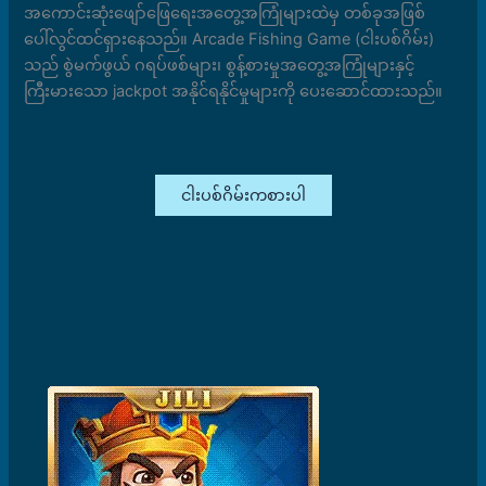
အကောင်းဆုံးဖျော်ဖြေရေးအတွေ့အကြုံများထဲမှ တစ်ခုအဖြစ်
ပေါ်လွင်ထင်ရှားနေသည်။ Arcade Fishing Game (ငါးပစ်ဂိမ်း)
သည် စွဲမက်ဖွယ် ဂရပ်ဖစ်များ၊ စွန့်စားမှုအတွေ့အကြုံများနှင့်
ကြီးမားသော jackpot အနိုင်ရနိုင်မှုများကို ပေးဆောင်ထားသည်။
ငါးပစ်ဂိမ်းကစားပါ