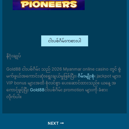
ငါးပစ်ဂိမ်းကစားပါ
နိဂုံးချုပ်
Gold88 ငါးပစ်ဂိမ်း သည် 2026 Myanmar online casino တွင် စွဲ
မက်ဖွယ်အကောင်းဆုံးရွေးချယ်မှုဖြစ်ပြီး၊
ဂိမ်းမျိုးစုံ
၊ jackpot များ၊
VIP bonus များအထိ စုံလင်စွာ ပေးဆောင်ထားသည်။ ယနေ့ အ
ကောင့်ဖွင့်ပြီး
Gold88
ငါးပစ်ဂိမ်း promotion များကို ခံစား
လိုက်ပါ။
NEXT