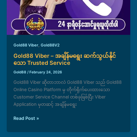
Guide
,
Gold88 Viber
Gold88V2
Gold88 Viber – အချိန်မရွေး ဆက်သွယ်နိုင်
သော Trusted Service
Gold88
/
February 24, 2026
Gold88 Viber ဆိုတာဘာလဲ Gold88 Viber သည် Gold88
Online Casino Platform မှ တိုက်ရိုက်ပေးထားသော
Customer Service Channel တစ်ခုဖြစ်ပြီး Viber
Application မှတဆင့် အချိန်မရွေး
Gold88
Read Post »
Viber
–