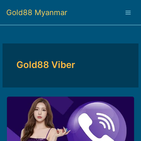
Skip
Gold88 Myanmar
to
content
Gold88 Viber