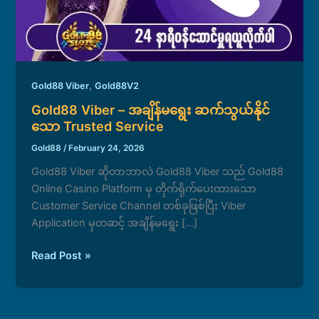
,
Gold88 Viber
Gold88V2
Gold88 Viber – အချိန်မရွေး ဆက်သွယ်နိုင်
သော Trusted Service
Gold88
/
February 24, 2026
Gold88 Viber ဆိုတာဘာလဲ Gold88 Viber သည် Gold88
Online Casino Platform မှ တိုက်ရိုက်ပေးထားသော
Customer Service Channel တစ်ခုဖြစ်ပြီး Viber
Application မှတဆင့် အချိန်မရွေး […]
Gold88
Read Post »
Viber
–
အချိန်